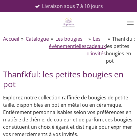
Livraison sous 7 à 10 jours
Passer
au
contenu
principal
Accueil
»
Catalogue
»
Les bougies
»
Les
»
Thanfkful:
événementielles
cadeaux
les petites
d'invités
bougies en
pot
Thanfkful: les petites bougies en
pot
Explorez notre collection raffinée de bougies de petite
taille, disponibles en pot en métal ou en céramique.
Entièrement personnalisables selon vos préférences en
matière de thème, de couleur et de parfum, ces bougies
constituent un choix élégant et distingué pour exprimer
vos remerciements à vos invités.